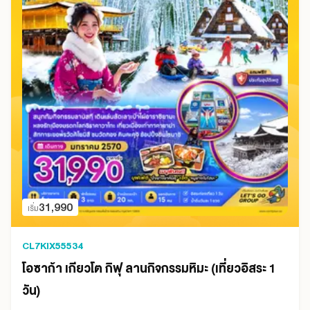
31,990
เริ่ม
CL7KIX55534
โอซาก้า เกียวโต กิฟุ ลานกิจกรรมหิมะ (เที่ยวอิสระ 1
วัน)