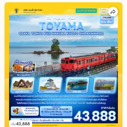
43,888
เริ่ม