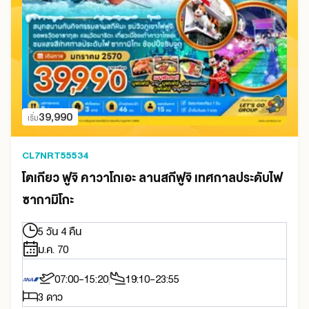
39,990
เริ่ม
CL7NRT55534
โตเกียว ฟูจิ คาวาโกเอะ ลานสกีฟูจิ เทศกาลประดับไฟ
ซากามิโกะ
5 วัน 4 คืน
ม.ค. 70
07:00-15:20
19:10-23:55
3 ดาว