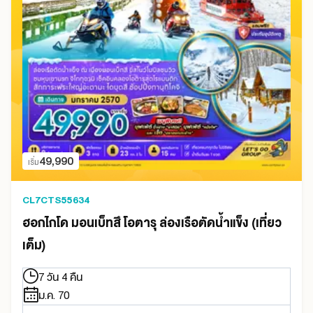
49,990
เริ่ม
CL7CTS55634
ฮอกไกโด มอนเบ็ทสึ โอตารุ ล่องเรือตัดน้ำแข็ง (เที่ยว
เต็ม)
7 วัน 4 คืน
ม.ค. 70