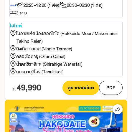
22:25-12:20 (1 ต่อ)
20:30-06:30 (1 ต่อ)
3 ดาว
ไฮไลต์
โมอายแห่งเมืองฮอกไกโด (Hokkaido Moai / Makomanai
Takino Reien)
นิงเกิ้ลเทอเรส (Ningle Terrace)
คลองโอตารุ (Otaru Canal)
น้ำตกชิราฮิเกะ (Shirahige Waterfall)
ถนนทานุกิโคจิ (Tanukikoji)
49,990
ดูรายละเอียด
PDF
เริ่ม