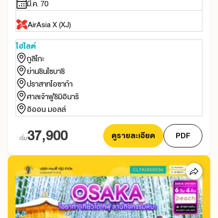
มี.ค. 70
AirAsia X (XJ)
ไฮไลต์
กูลิโกะ
ย่านชินไซบาชิ
ปราสาทโอซาก้า
ศาลเจ้าฟูชิมิอินาริ
อิออน มอลล์
37,900
ดูรายละเอียด
PDF
เริ่ม