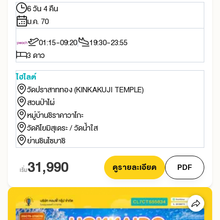
6 วัน 4 คืน
ม.ค. 70
01:15-09:20
19:30-23:55
3 ดาว
ไฮไลต์
วัดปราสาททอง (KINKAKUJI TEMPLE)
สวนป่าไผ่
หมู่บ้านชิราคาวาโกะ
วัดคิโยมิสุเดระ / วัดน้ำใส
ย่านชินไซบาชิ
31,990
ดูรายละเอียด
PDF
เริ่ม