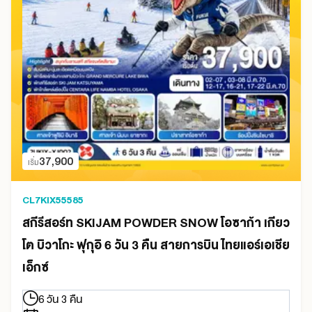
37,900
เริ่ม
CL7KIX55585
สกีรีสอร์ท SKIJAM POWDER SNOW โอซาก้า เกียว
โต บิวาโกะ ฟุกุอิ 6 วัน 3 คืน สายการบิน ไทยแอร์เอเชีย
เอ็กซ์
6 วัน 3 คืน