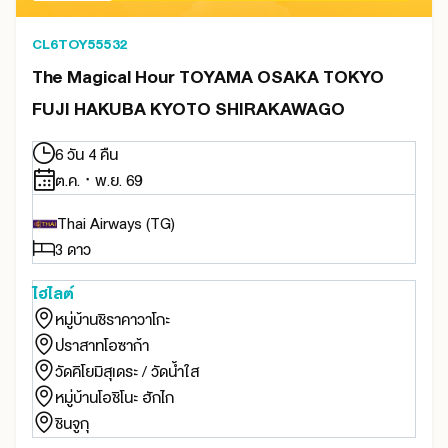
CL6TOY55532
The Magical Hour TOYAMA OSAKA TOKYO
FUJI HAKUBA KYOTO SHIRAKAWAGO
6 วัน 4 คืน
ต.ค. · พ.ย. 69
Thai Airways (TG)
3 ดาว
ไฮไลต์
หมู่บ้านชิราคาวาโกะ
ปราสาทโอซาก้า
วัดคิโยมิสุเดระ / วัดน้ำใส
หมู่บ้านโอชิโนะ ฮักไก
ชินจูกุ