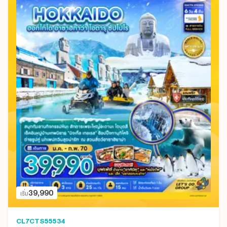
39,990
เริ่ม
CL7CTS55534