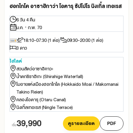
ฮอกไกโด อาซาฮิกาว่า โอตารุ ซัปโปโร นิงเกิ้ล เทอเรส
6 วัน 4 คืน
ม.ค. · ก.พ. 70
18:10-07:30 (1 ต่อ)
09:30-20:00 (1 ต่อ)
3 ดาว
ไฮไลต์
สวนสัตว์อาซาฮิคาวะ
น้ำตกชิราฮิเกะ (Shirahige Waterfall)
โมอายแห่งเมืองฮอกไกโด (Hokkaido Moai / Makomanai
Takino Reien)
คลองโอตารุ (Otaru Canal)
นิงเกิ้ลเทอเรส (Ningle Terrace)
39,990
ดูรายละเอียด
PDF
เริ่ม