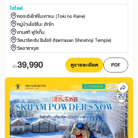
ไฮไลต์
หอระฆังโทคิโนะคาเนะ (Toki no Kane)
หมู่บ้านโอชิโนะ ฮักไก
ลานสกี ฟูจิเท็น
วัดนาริตะซัง ชินโชจิ (Naritasan Shinshoji Temple)
วัดอาซากุสะ
39,990
ดูรายละเอียด
PDF
เริ่ม