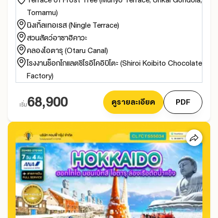
Tomamu)
นิงเกิ้ลเทอเรส (Ningle Terrace)
สวนสัตว์อาซาฮิคาวะ
คลองโอตารุ (Otaru Canal)
โรงงานช็อกโกแลตชิโรอิโคอิบิโตะ (Shiroi Koibito Chocolate
Factory)
68,900
ดูรายละเอียด
PDF
เริ่ม