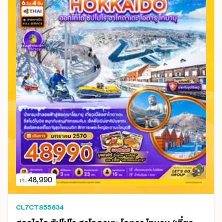
48,990
เริ่ม
CL7CTS55834