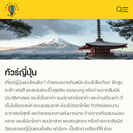
ทัวร์ญี่ปุ่น
เที่ยวญี่ปุ่นแบบไหนดีนะ? ถ้าชอบความทันสมัย ต้องไปโตเกียว! ตึกสูง
ระฟ้า แสงสี และแหล่งช้อปปิ้งสุดฮิต รอคุณอยู่ หรือถ้าอยากสัมผัส
ประวัติศาสตร์ ลองไปโอซาก้า ชมปราสาทโอซาก้า และย่านเมืองเก่า ที่
เต็มไปด้วยเสน่ห์ ชอบธรรมชาติ ต้องไปฮอกไกโด! ทิวทัศน์สวยงาม
อากาศบริสุทธิ์ และกิจกรรมกลางแจ้งมากมาย ถ้าอยากเที่ยวแบบผ่อน
คลาย ลองไปนาโกย่า ชมปราสาท และสวนสวยๆ หรือถ้าอยากสัมผัส
วัฒนธรรมญี่ปุ่นแบบดั้งเดิม ฟุกุโอกะ เป็นอีกทางเลือกที่ดี ด้วย