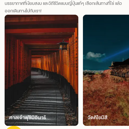
บรรยากาศที่เงียบสงบ และวิถีชีวิตแบบญี่ปุ่นแท้ๆ เลือกเส้นทางที่ใช่ แล้ว
ออกเดินทางไปกับเรา!
ศาลเจ้าฟุชิมิอินาริ
วัดคิโยมิสึ