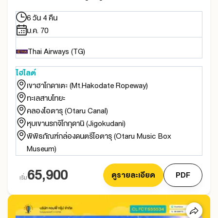
6 วัน 4 คืน
ม.ค. 70
Thai Airways (TG)
ไฮไลต์
เขาฮาโกดาเตะ (Mt.Hakodate Ropeway)
ทะเลสาบโทยะ
คลองโอตารุ (Otaru Canal)
หุบเขานรกจิโกกุดานิ (Jigokudani)
พิพิธภัณฑ์กล่องดนตรีโอตารุ (Otaru Music Box
Museum)
65,900
ดูรายละเอียด
PDF
เริ่ม