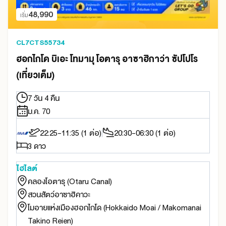
48,990
เริ่ม
CL7CTS55734
ฮอกไกโด บิเอะ โทมามุ โอตารุ อาซาฮิกาว่า ซัปโปโร
(เที่ยวเต็ม)
7 วัน 4 คืน
ม.ค. 70
22:25-11:35 (1 ต่อ)
20:30-06:30 (1 ต่อ)
3 ดาว
ไฮไลต์
คลองโอตารุ (Otaru Canal)
สวนสัตว์อาซาฮิคาวะ
โมอายแห่งเมืองฮอกไกโด (Hokkaido Moai / Makomanai
Takino Reien)